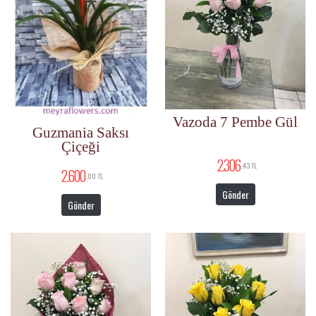
Vazoda 7 Pembe Gül
Guzmania Saksı
Çiçeği
2.306
,43 TL
2.600
,00 TL
Gönder
Gönder