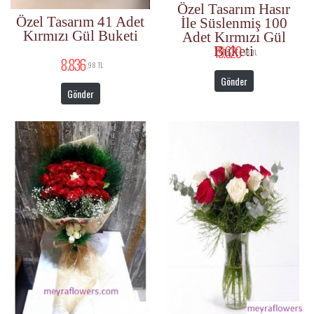
Özel Tasarım Hasır
Özel Tasarım 41 Adet
İle Süslenmiş 100
Kırmızı Gül Buketi
Adet Kırmızı Gül
19.620
Buketi
,18 TL
8.836
,98 TL
Gönder
Gönder