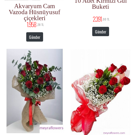
10 Adet Kırmızı Gül
Akvaryum Cam
Buketi
Vazoda Hüsnüyusuf
çiçekleri
2.391
,00 TL
1.958
,28 TL
Gönder
Gönder