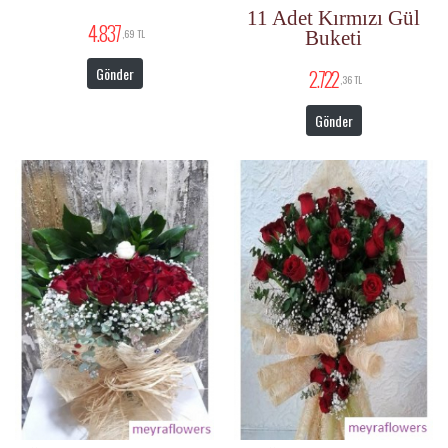
11 Adet Kırmızı Gül
4.837
Buketi
,69 TL
Gönder
2.722
,36 TL
Gönder