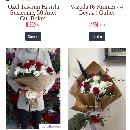
Özel Tasarım Hasırla
Vazoda (6 Kırmızı - 4
Süslenmiş 50 Adet
Beyaz ) Güller
Gül Buketi
10.932
2.724
,57 TL
,59 TL
Gönder
Gönder