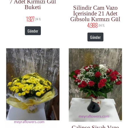
7 Adet Kırmızı Gül
Buketi
Silindir Cam Vazo
İçerisinde 21 Adet
1.927
Gibsolu Kırmızı Gül
,24 TL
4.988
,04 TL
Gönder
Gönder
Calipso Siyah Vazo