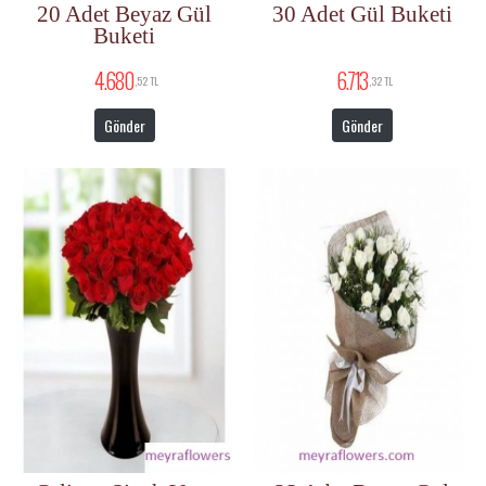
20 Adet Beyaz Gül
30 Adet Gül Buketi
Buketi
4.680
6.713
,52 TL
,32 TL
Gönder
Gönder