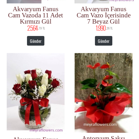
Akvaryum Fanus
Akvaryum Fanus
Cam Vazoda 11 Adet
Cam Vazo İçerisinde
Kırmızı Gül
7 Beyaz Gül
2.564
1.990
,79 TL
,26 TL
Gönder
Gönder
Antoryum Saksı