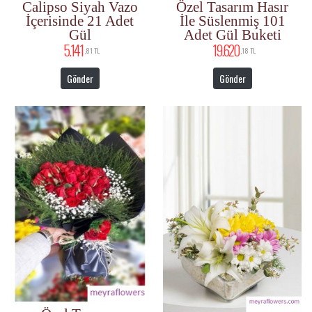
Calipso Siyah Vazo
Özel Tasarım Hasır
İçerisinde 21 Adet
İle Süslenmiş 101
Gül
Adet Gül Buketi
5.141
19.620
,81 TL
,18 TL
Gönder
Gönder