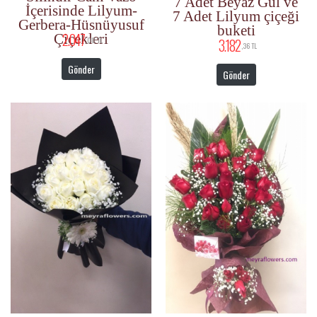
7 Adet Beyaz Gül ve
İçerisinde Lilyum-
7 Adet Lilyum çiçeği
Gerbera-Hüsnüyusuf
buketi
2.047
Çiçekleri
,08 TL
3.182
,36 TL
Gönder
Gönder