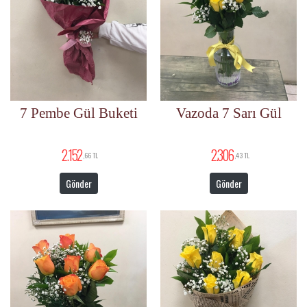
7 Pembe Gül Buketi
Vazoda 7 Sarı Gül
2.152
2.306
,66 TL
,43 TL
Gönder
Gönder