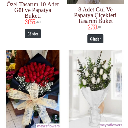
Özel Tasarım 10 Adet
8 Adet Gül Ve
Gül ve Papatya
Papatya Çiçekleri
Buketi
Tasarım Buket
3.055
,26 TL
2.763
,48 TL
Gönder
Gönder