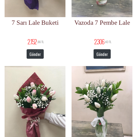
7 Sarı Lale Buketi
Vazoda 7 Pembe Lale
2.152
2.306
,66 TL
,43 TL
Gönder
Gönder