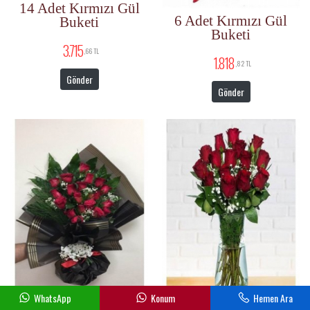
14 Adet Kırmızı Gül
6 Adet Kırmızı Gül
Buketi
Buketi
3.715
,66 TL
1.818
,82 TL
Gönder
Gönder
WhatsApp
Konum
Hemen Ara