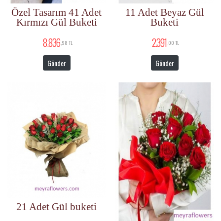
Özel Tasarım 41 Adet
11 Adet Beyaz Gül
Kırmızı Gül Buketi
Buketi
8.836
2.391
,98 TL
,00 TL
Gönder
Gönder
21 Adet Gül buketi