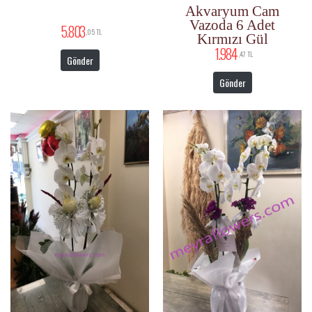
Akvaryum Cam
Vazoda 6 Adet
5.803
,05 TL
Kırmızı Gül
1.984
,47 TL
Gönder
Gönder