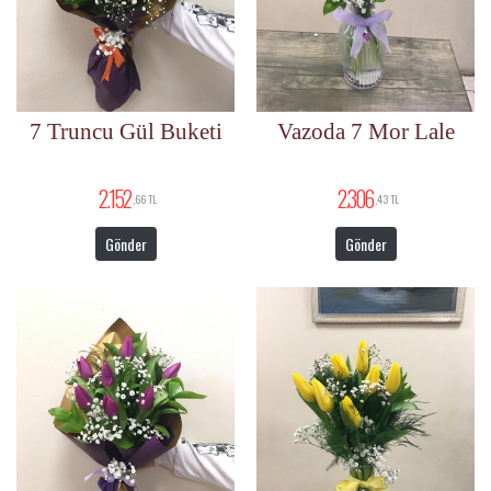
7 Truncu Gül Buketi
Vazoda 7 Mor Lale
2.152
2.306
,66 TL
,43 TL
Gönder
Gönder