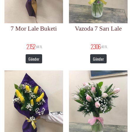
7 Mor Lale Buketi
Vazoda 7 Sarı Lale
2.152
2.306
,66 TL
,43 TL
Gönder
Gönder