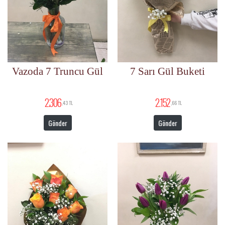
Vazoda 7 Truncu Gül
7 Sarı Gül Buketi
2.306
2.152
,43 TL
,66 TL
Gönder
Gönder