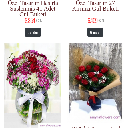
Özel Tasarım Hasırla
Özel Tasarım 27
Süslenmiş 41 Adet
Kırmızı Gül Buketi
Gül Buketi
8.854
6.409
,92 TL
,02 TL
Gönder
Gönder