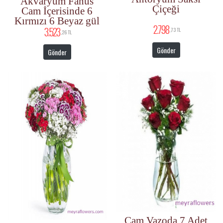
Akvaryum Fanus
Çiçeği
Cam İçerisinde 6
Kırmızı 6 Beyaz gül
2.798
3.523
,73 TL
,26 TL
Gönder
Gönder
Cam Vazoda 7 Adet