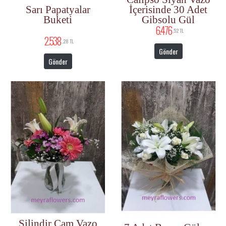
İçerisinde 30 Adet
Sarı Papatyalar
Gibsolu Gül
Buketi
6.476
,52 TL
2.538
,28 TL
Gönder
Gönder
Silindir Cam Vazo