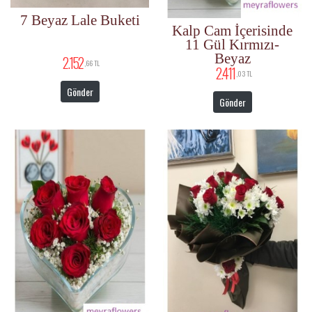
7 Beyaz Lale Buketi
Kalp Cam İçerisinde
11 Gül Kırmızı-
Beyaz
2.152
,66 TL
2.411
,03 TL
Gönder
Gönder