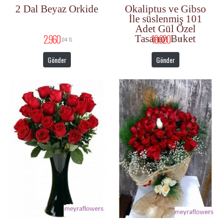
2 Dal Beyaz Orkide
Okaliptus ve Gibso
İle süslenmiş 101
Adet Gül Özel
2.960
19.620
Tasarım Buket
,04 TL
,18 TL
Gönder
Gönder