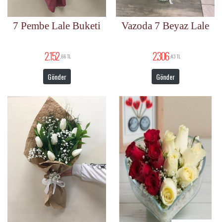
7 Pembe Lale Buketi
Vazoda 7 Beyaz Lale
2.152
2.306
,66 TL
,43 TL
Gönder
Gönder