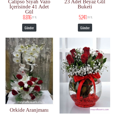
Calipso Siyah Vazo
23 Adet Beyaz Gül
İçerisinde 41 Adet
Buketi
Gül
8.816
5.241
,77 TL
,78 TL
Gönder
Gönder
Orkide Aranjmanı