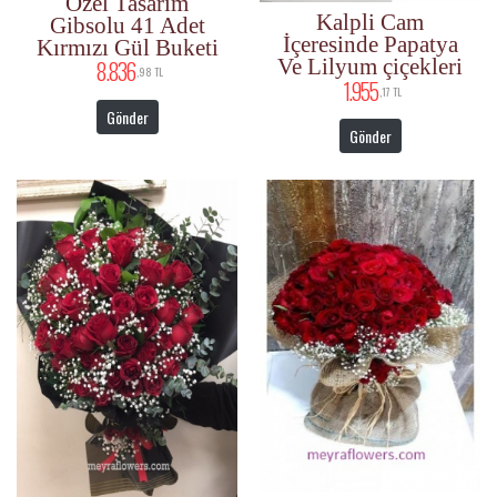
Özel Tasarım
Kalpli Cam
Gibsolu 41 Adet
İçeresinde Papatya
Kırmızı Gül Buketi
Ve Lilyum çiçekleri
8.836
,98 TL
1.955
,17 TL
Gönder
Gönder