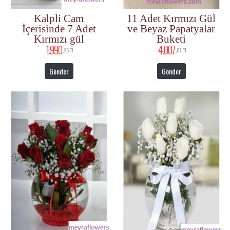
Kalpli Cam
11 Adet Kırmızı Gül
İçerisinde 7 Adet
ve Beyaz Papatyalar
Kırmızı gül
Buketi
1.990
4.007
,26 TL
,07 TL
Gönder
Gönder